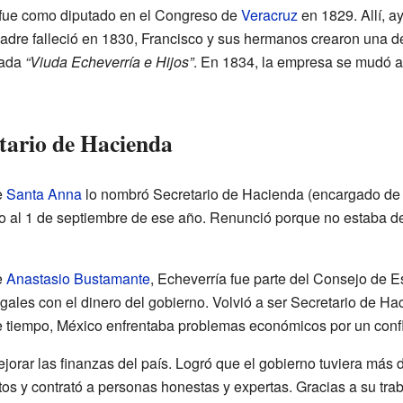
ca fue como diputado en el Congreso de
Veracruz
en 1829. Allí, a
adre falleció en 1830, Francisco y sus hermanos crearon una d
mada
“Viuda Echeverría e Hijos”
. En 1834, la empresa se mudó a
tario de Hacienda
e
Santa Anna
lo nombró Secretario de Hacienda (encargado de l
o al 1 de septiembre de ese año. Renunció porque no estaba d
e
Anastasio Bustamante
, Echeverría fue parte del Consejo de Est
gales con el dinero del gobierno. Volvió a ser Secretario de Ha
 tiempo, México enfrentaba problemas económicos por un confli
jorar las finanzas del país. Logró que el gobierno tuviera más 
os y contrató a personas honestas y expertas. Gracias a su trab