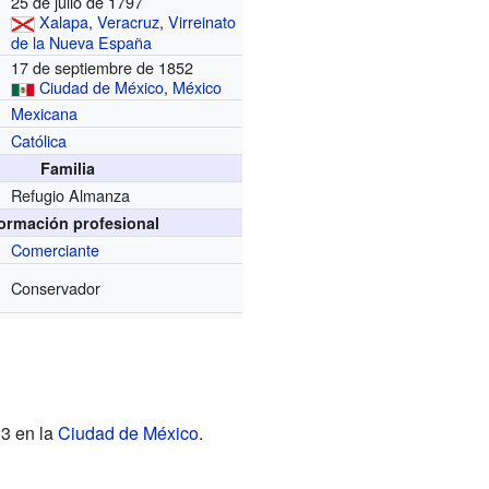
25 de julio de 1797
Xalapa
,
Veracruz
,
Virreinato
de la Nueva España
17 de septiembre de 1852
Ciudad de México
,
México
Mexicana
Católica
Familia
Refugio Almanza
formación profesional
Comerciante
Conservador
23 en la
Ciudad de México
.