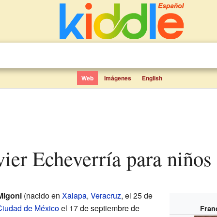
Web
Imágenes
English
avier Echeverría para niños
Migoni
(nacido en
Xalapa
,
Veracruz
, el 25 de
Ciudad de México
el 17 de septiembre de
Fran