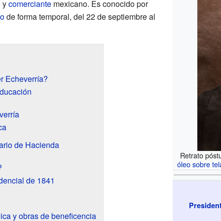
o
y
comerciante
mexicano. Es conocido por
co
de forma temporal, del 22 de septiembre al
er Echeverría?
educación
verría
ca
ario de Hacienda
Retrato pós
óleo sobre tel
?
idencial de 1841
Presiden
ica y obras de beneficencia