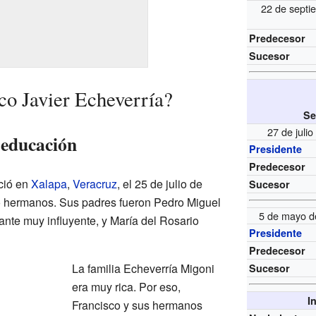
22 de septi
Predecesor
Sucesor
co Javier Echeverría?
Se
27 de juli
 educación
Presidente
Predecesor
ció en
Xalapa
,
Veracruz
, el 25 de julio de
Sucesor
ho hermanos. Sus padres fueron Pedro Miguel
5 de mayo d
nte muy influyente, y María del Rosario
Presidente
Predecesor
La familia Echeverría Migoni
Sucesor
era muy rica. Por eso,
I
Francisco y sus hermanos