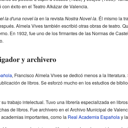
 con éxito en el Teatro Alkázar de Valencia.
l·la d'una novel·la
en la revista
Nostra Novel·la
. Él mismo la tr
spués. Almela Vives también escribió otras obras de teatro. Que
no. En 1932, fue uno de los firmantes de las Normas de Castel
o.
igador y archivero
pañola
, Francisco Almela Vives se dedicó menos a la literatura. S
ublicación de libros. Se esforzó mucho en los estudios de bibliogr
su trabajo intelectual. Tuvo una librería especializada en libros
has de libros. Fue archivero en el Archivo Municipal de Valenci
 academias importantes, como la
Real Academia Española
y l