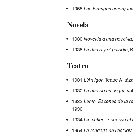
1955
Les taronges amargue
Novela
1930
Novel·la d'una novel·la
1935
La dama y el paladín
, 
Teatro
1931
L'Antigor
, Teatre Alkáz
1932
Lo que no ha segut
, Va
1932
Lenin. Escenes de la r
1936
1934
La muller... enganya al 
1954
La rondalla de l'estudia