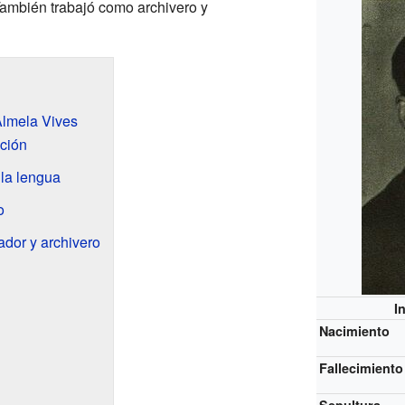
 También trabajó como archivero y
Almela Vives
ción
y la lengua
o
ador y archivero
I
Nacimiento
Fallecimiento