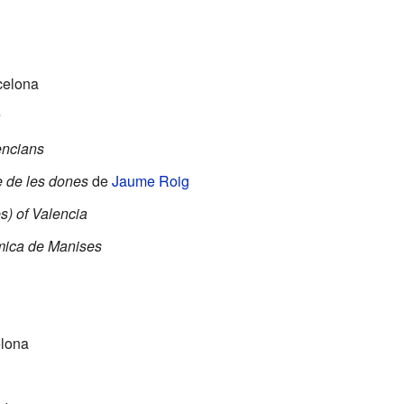
celona
a
lencians
re de les dones
de
Jaume Roig
s) of Valencia
mica de Manises
elona