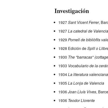
Investigación
1927
Sant Vicent Ferrer
, Bar
1927
La catedral de Valenci
1929
Pomell de bibliòfils va
1928 Edición de
Spill o Llib
1930
The "barracas" (cottage
1933
Vocabulario de la cerá
1934
La literatura valenciana
1935
La Lonja de Valencia
1936
Joan Lluís Vives
, Barc
1936
Teodor Llorente