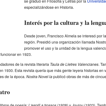
se graduó en Filosofía y Letras por la
Universida
especializándose en Historia.
Interés por la cultura y la lengu
Desde joven, Francisco Almela se interesó por la
región. Presidió una organización llamada Nostr
promover el uso y la unidad de la lengua valenci
e funcionar en 1923.
dadores de la revista literaria
Taula de Lletres Valencianes
. Ta
n 1930. Esta revista quería que más gente leyera historias en 
es de la época.
Nostra Novel·la
publicó obras de más de cincue
atro
libros de poesía:
L'espill a trossos
(1928) y
Joujou
(1933). Tambi