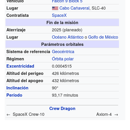
Falcon 9 Block 5
Vehículo
Cabo Cañaveral
, SLC-40
Lugar
SpaceX
Contratista
Fin de la misión
2025 (planeado)
Aterrizaje
Océano Atlántico
o
Golfo de México
Lugar
Parámetros orbitales
Geocéntrica
Sistema de referencia
Órbita polar
Régimen
0.0004515
Excentricidad
426 kilómetros
Altitud del perigeo
432 kilómetros
Altitud del apogeo
90°
Inclinación
93,17 minutos
Período
Crew Dragon
← SpaceX Crew-10
Axiom-4 →