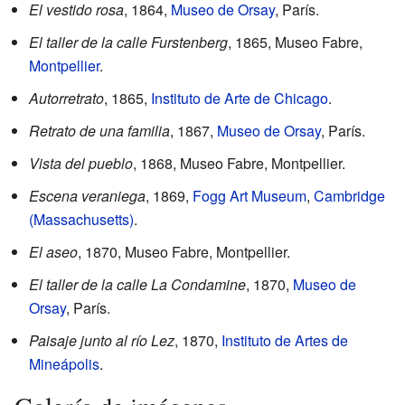
El vestido rosa
, 1864,
Museo de Orsay
, París.
El taller de la calle Furstenberg
, 1865, Museo Fabre,
Montpellier
.
Autorretrato
, 1865,
Instituto de Arte de Chicago
.
Retrato de una familia
, 1867,
Museo de Orsay
, París.
Vista del pueblo
, 1868, Museo Fabre, Montpellier.
Escena veraniega
, 1869,
Fogg Art Museum
,
Cambridge
(Massachusetts)
.
El aseo
, 1870, Museo Fabre, Montpellier.
El taller de la calle La Condamine
, 1870,
Museo de
Orsay
, París.
Paisaje junto al río Lez
, 1870,
Instituto de Artes de
Mineápolis
.