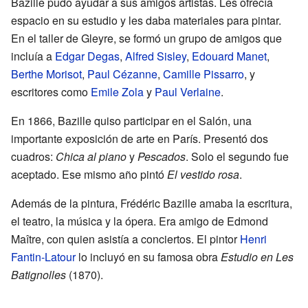
Bazille pudo ayudar a sus amigos artistas. Les ofrecía
espacio en su estudio y les daba materiales para pintar.
En el taller de Gleyre, se formó un grupo de amigos que
incluía a
Edgar Degas
,
Alfred Sisley
,
Edouard Manet
,
Berthe Morisot
,
Paul Cézanne
,
Camille Pissarro
, y
escritores como
Emile Zola
y
Paul Verlaine
.
En 1866, Bazille quiso participar en el Salón, una
importante exposición de arte en París. Presentó dos
cuadros:
Chica al piano
y
Pescados
. Solo el segundo fue
aceptado. Ese mismo año pintó
El vestido rosa
.
Además de la pintura, Frédéric Bazille amaba la escritura,
el teatro, la música y la ópera. Era amigo de Edmond
Maître, con quien asistía a conciertos. El pintor
Henri
Fantin-Latour
lo incluyó en su famosa obra
Estudio en Les
Batignolles
(1870).