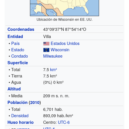
Ubicación de Wisconsin en EE. UU.
43°09′37″N
87°54′14″O
Coordenadas
Villa
Entidad
•
País
Estados Unidos
•
Estado
Wisconsin
•
Condado
Milwaukee
Superficie
• Total
7.5
km²
• Tierra
7.5 km²
• Agua
(0%) 0 km²
Altitud
• Media
209 m s. n. m.
Población
(
2010
)
• Total
6,701 hab.
•
Densidad
893,09 hab./km²
Centro:
UTC-6
Huso horario
• en
verano
UTC-5