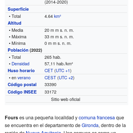
(2014-2020)
Superficie
• Total
4.64
km²
Altitud
• Media
20 m m s. n. m.
• Máxima
33 m m s. n. m.
• Mínima
0 m m s. n. m.
Población
(2022)
• Total
265 hab.
•
Densidad
57,11 hab./km²
CET
(
UTC +1
)
Huso horario
• en
verano
CEST
(
UTC +2
)
33390
Código postal
33172
Código INSEE
Sitio web oficial
Fours
es una pequeña localidad y
comuna francesa
que
se encuentra en el departamento de
Gironda
, dentro de la
región de
Nueva Aquitania
. Una comuna es como un