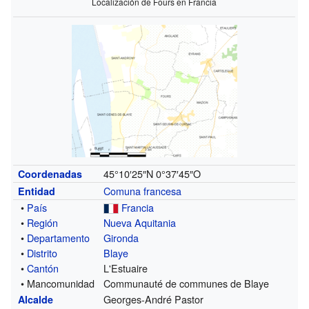
Localización de Fours en Francia
45°10′25″N
0°37′45″O
Coordenadas
Comuna francesa
Entidad
•
País
Francia
•
Región
Nueva Aquitania
•
Departamento
Gironda
•
Distrito
Blaye
•
Cantón
L'Estuaire
• Mancomunidad
Communauté de communes de Blaye
Georges-André Pastor
Alcalde