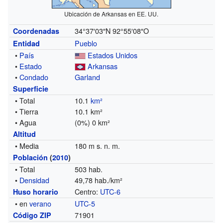
Ubicación de Arkansas en EE. UU.
34°37′03″N
92°55′08″O
Coordenadas
Pueblo
Entidad
•
País
Estados Unidos
•
Estado
Arkansas
•
Condado
Garland
Superficie
• Total
10.1
km²
• Tierra
10.1 km²
• Agua
(0%) 0 km²
Altitud
• Media
180 m s. n. m.
Población
(
2010
)
• Total
503 hab.
•
Densidad
49,78 hab./km²
Centro:
UTC-6
Huso horario
• en
verano
UTC-5
71901
Código ZIP