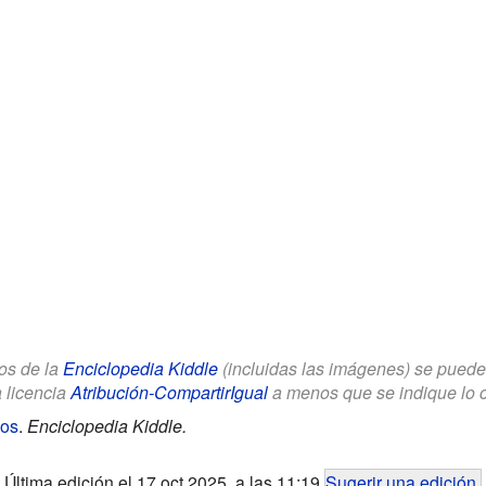
los de la
Enciclopedia Kiddle
(incluidas las imágenes) se puede u
a licencia
Atribución-CompartirIgual
a menos que se indique lo con
ños
.
Enciclopedia Kiddle.
Última edición el 17 oct 2025, a las 11:19
Sugerir una edición
.