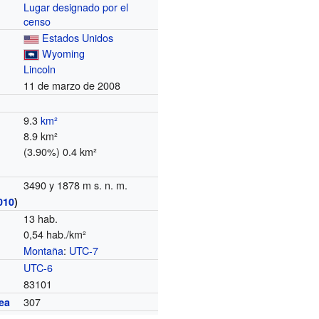
Lugar designado por el
censo
Estados Unidos
Wyoming
Lincoln
11 de marzo de 2008
9.3
km²
8.9 km²
(3.90%) 0.4 km²
3490 y 1878 m s. n. m.
010
)
13 hab.
0,54 hab./km²
Montaña
:
UTC-7
o
UTC-6
83101
307
ea