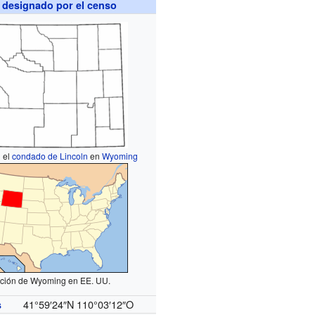
 designado por el censo
 el
condado de Lincoln
en
Wyoming
ción de Wyoming en EE. UU.
41°59′24″N
110°03′12″O
s