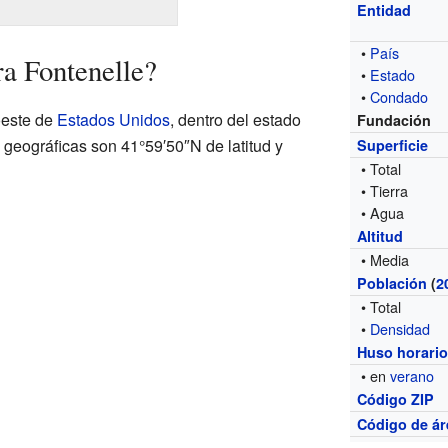
Entidad
•
País
a Fontenelle?
•
Estado
•
Condado
oeste de
Estados Unidos
, dentro del estado
Fundación
geográficas son 41°59′50″N de latitud y
Superficie
• Total
• Tierra
• Agua
Altitud
• Media
Población
(
2
• Total
•
Densidad
Huso horari
• en
verano
Código ZIP
Código de ár