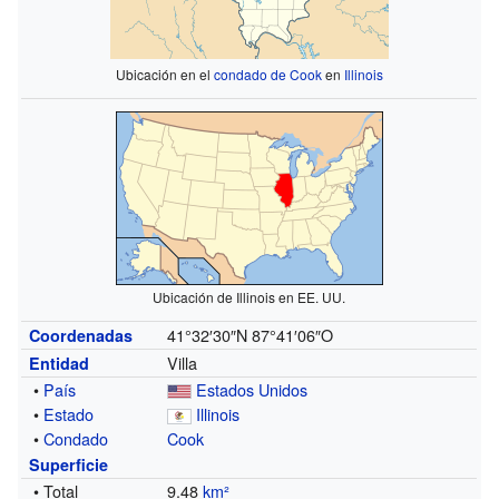
Ubicación en el
condado de Cook
en
Illinois
Ubicación de Illinois en EE. UU.
41°32′30″N
87°41′06″O
Coordenadas
Villa
Entidad
•
País
Estados Unidos
•
Estado
Illinois
•
Condado
Cook
Superficie
• Total
9.48
km²