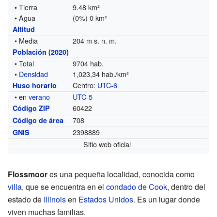
• Tierra
9.48 km²
• Agua
(0%) 0 km²
Altitud
• Media
204 m s. n. m.
Población
(
2020
)
• Total
9704 hab.
•
Densidad
1,023,34 hab./km²
Centro:
UTC-6
Huso horario
• en
verano
UTC-5
60422
Código ZIP
708
Código de área
2398889
GNIS
Sitio web oficial
Flossmoor
es una pequeña localidad, conocida como
villa
, que se encuentra en el
condado de Cook
, dentro del
estado de
Illinois
en
Estados Unidos
. Es un lugar donde
viven muchas familias.