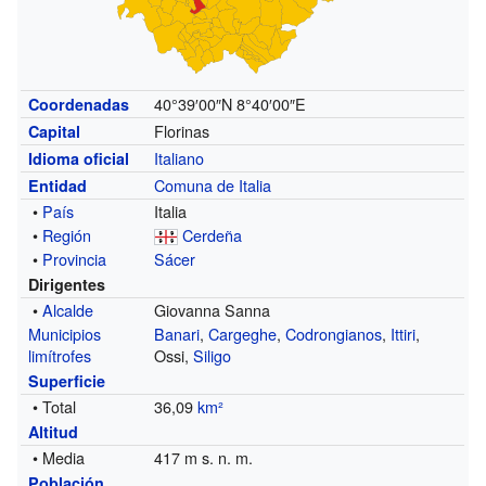
40°39′00″N
8°40′00″E
Coordenadas
Florinas
Capital
Italiano
Idioma oficial
Comuna de Italia
Entidad
•
País
Italia
•
Región
Cerdeña
•
Provincia
Sácer
Dirigentes
•
Alcalde
Giovanna Sanna
Municipios
Banari
,
Cargeghe
,
Codrongianos
,
Ittiri
,
limítrofes
Ossi,
Siligo
Superficie
• Total
36,09
km²
Altitud
• Media
417 m s. n. m.
Población