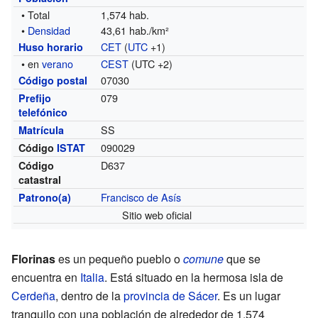
• Total
1,574 hab.
•
Densidad
43,61 hab./km²
CET
(
UTC
+1)
Huso horario
• en
verano
CEST
(UTC +2)
07030
Código postal
079
Prefijo
telefónico
SS
Matrícula
090029
Código
ISTAT
D637
Código
catastral
Francisco de Asís
Patrono(a)
Sitio web oficial
Florinas
es un pequeño pueblo o
comune
que se
encuentra en
Italia
. Está situado en la hermosa isla de
Cerdeña
, dentro de la
provincia de Sácer
. Es un lugar
tranquilo con una población de alrededor de 1.574