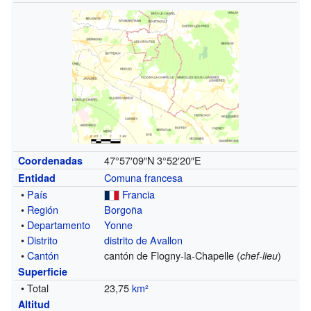
47°57′09″N
3°52′20″E
Coordenadas
Comuna francesa
Entidad
•
País
Francia
•
Región
Borgoña
•
Departamento
Yonne
•
Distrito
distrito de Avallon
•
Cantón
cantón de Flogny-la-Chapelle (
)
chef-lieu
Superficie
• Total
23,75
km²
Altitud