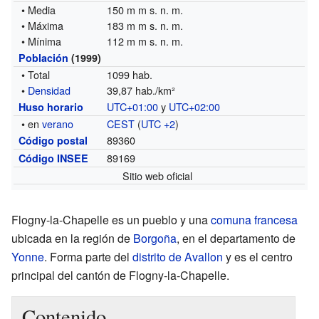
• Media
150 m m s. n. m.
• Máxima
183 m m s. n. m.
• Mínima
112 m m s. n. m.
Población
(1999)
• Total
1099 hab.
•
Densidad
39,87 hab./km²
UTC+01:00
y
UTC+02:00
Huso horario
• en
verano
CEST
(
UTC +2
)
89360
Código postal
89169
Código INSEE
Sitio web oficial
Flogny-la-Chapelle es un pueblo y una
comuna francesa
ubicada en la región de
Borgoña
, en el departamento de
Yonne
. Forma parte del
distrito de Avallon
y es el centro
principal del cantón de Flogny-la-Chapelle.
Contenido