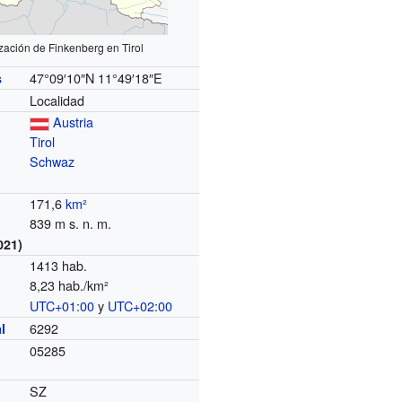
zación de Finkenberg en Tirol
47°09′10″N
11°49′18″E
s
Localidad
Austria
Tirol
Schwaz
171,6
km²
839 m s. n. m.
021)
1413 hab.
8,23 hab./km²
UTC+01:00
y
UTC+02:00
o
6292
l
05285
SZ