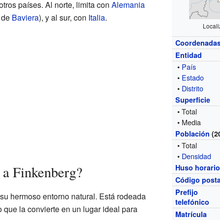
otros países. Al norte, limita con
Alemania
o de
Baviera
), y al sur, con
Italia
.
Locali
Coordenada
Entidad
•
País
•
Estado
•
Distrito
Superficie
• Total
• Media
Población
(2
• Total
•
Densidad
 a Finkenberg?
Huso horari
Código posta
Prefijo
 su hermoso entorno natural. Está rodeada
telefónico
que la convierte en un lugar ideal para
Matrícula