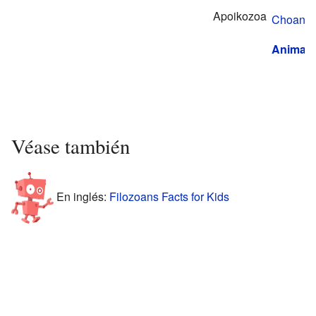
Apoikozoa
Choanofl
Animali
Véase también
En inglés:
Filozoans Facts for Kids