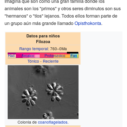
Imagina que son como una gran familia donde los
animales son los "primos" y otros seres diminutos son sus
"hermanos" o "tíos" lejanos. Todos ellos forman parte de
un grupo aún más grande llamado
Opisthokonta
.
Datos para niños
Filozoa
Rango temporal
:
760–0Ma
Had.
Arcaico
Proterozoico
Fan.
Tónico
-
Reciente
Colonia de
coanoflagelados
.