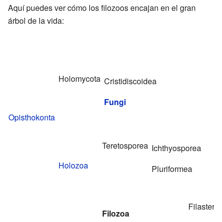
Aquí puedes ver cómo los filozoos encajan en el gran
árbol de la vida:
Holomycota
Cristidiscoidea
Fungi
Opisthokonta
Teretosporea
Ichthyosporea
Holozoa
Pluriformea
Filastere
Filozoa