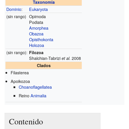
Taxonomía
Dominio
:
Eukaryota
(sin rango)
Opimoda
Podiata
Amorphea
Obazoa
Opisthokonta
Holozoa
(sin rango):
Filozoa
Shalchian-Tabrizi
2008
et al.
Clados
Filasterea
Apoikozoa
Choanoflagellatea
Reino
Animalia
Contenido