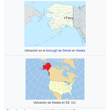
Ferry
Ubicación en el
borough de Denali
en
Alaska
Ubicación de Alaska en EE. UU.