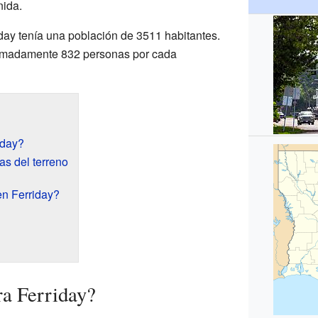
nida.
iday tenía una población de 3511 habitantes.
oximadamente 832 personas por cada
iday?
as del terreno
n Ferriday?
a Ferriday?