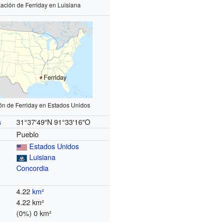
zación de Ferriday en Luisiana
Ferriday
ón de Ferriday en Estados Unidos
31°37′49″N
91°33′16″O
s
Pueblo
Estados Unidos
Luisiana
Concordia
4.22
km²
4.22 km²
(0%) 0 km²