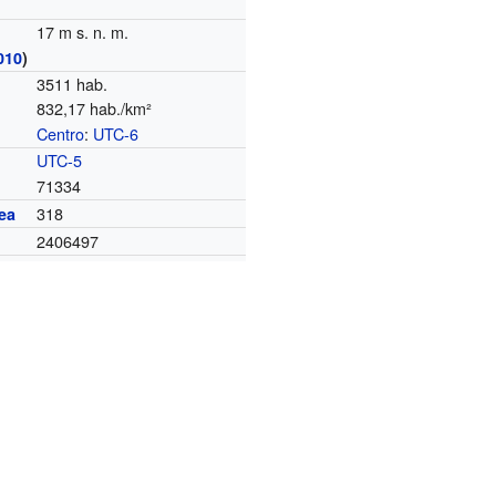
17 m s. n. m.
010
)
3511 hab.
832,17 hab./km²
Centro
:
UTC-6
o
UTC-5
71334
318
ea
2406497