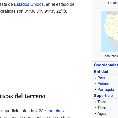
Locali
reste de
Estados Unidos
, en el estado de
gráficas son 31°38′3″N 91°33′22″O.
Localizaci
Coordenada
Entidad
•
País
•
Estado
•
Parroquia
icas del terreno
Superficie
• Total
• Tierra
 superficie total de 4.22
kilómetros
• Agua
ierra firme, lo que significa que no hay