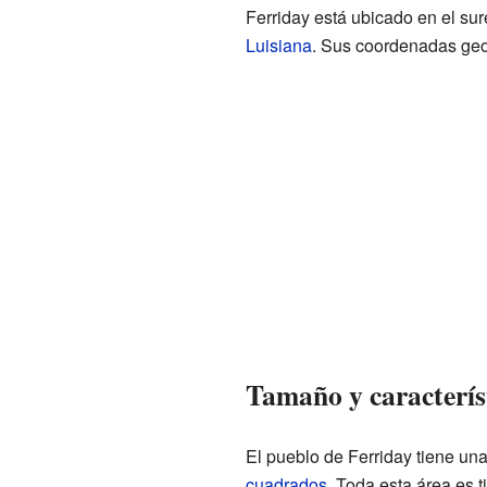
Ferriday está ubicado en el su
Luisiana
. Sus coordenadas geo
Tamaño y característ
El pueblo de Ferriday tiene una
cuadrados
. Toda esta área es t