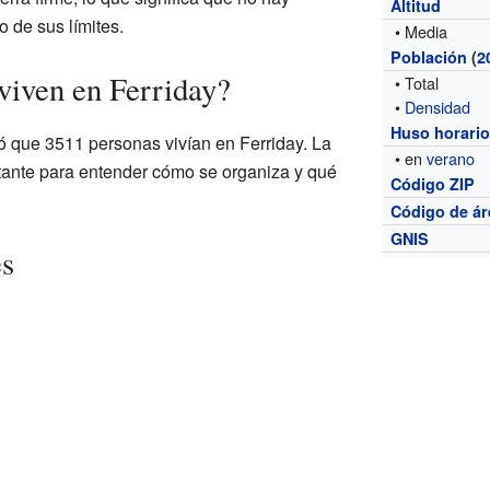
Altitud
 de sus límites.
• Media
Población
(
2
viven en Ferriday?
• Total
•
Densidad
Huso horari
ó que 3511 personas vivían en Ferriday. La
• en
verano
tante para entender cómo se organiza y qué
Código ZIP
Código de ár
GNIS
es