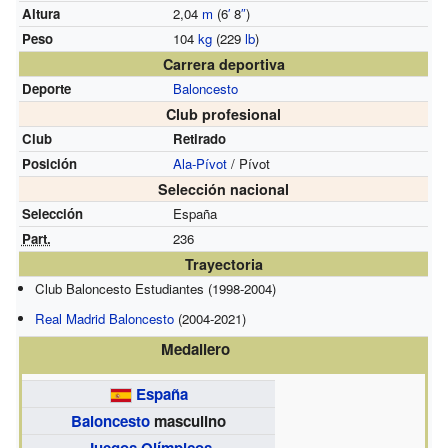
Altura
2,04
m
(6
′
8
″
)
Peso
104
kg
(229
lb
)
Carrera deportiva
Deporte
Baloncesto
Club profesional
Club
Retirado
Posición
Ala-Pívot
/ Pívot
Selección nacional
Selección
España
Part.
236
Trayectoria
Club Baloncesto Estudiantes (1998-2004)
Real Madrid Baloncesto
(2004-2021)
Medallero
España
Baloncesto
masculino
Juegos Olímpicos