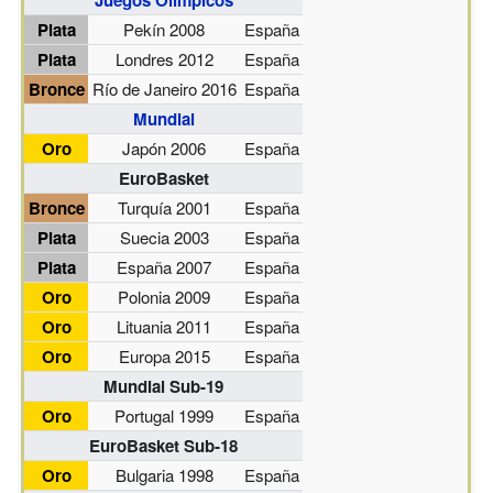
Plata
Pekín 2008
España
Plata
Londres 2012
España
Bronce
Río de Janeiro 2016
España
Mundial
Oro
Japón 2006
España
EuroBasket
Bronce
Turquía 2001
España
Plata
Suecia 2003
España
Plata
España 2007
España
Oro
Polonia 2009
España
Oro
Lituania 2011
España
Oro
Europa 2015
España
Mundial Sub-19
Oro
Portugal 1999
España
EuroBasket Sub-18
Oro
Bulgaria 1998
España