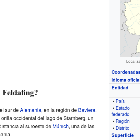
Localiz
Coordenada
Idioma oficia
Entidad
 Feldafing?
•
País
•
Estado
el sur de
Alemania
, en la región de
Baviera
.
federado
orilla occidental del lago de Starnberg, un
•
Región
distancia al suroeste de
Múnich
, una de las
•
Distrito
ania.
Superficie