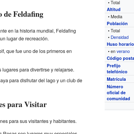
• Total
Altitud
o de Feldafing
• Media
Población
te en la historia mundial, Feldafing
• Total
•
Densidad
n lugar de recreación.
Huso horari
f, que fue uno de los primeros en
• en
verano
Código posta
Prefijo
lugares para divertirse y relajarse.
telefónico
Matrícula
aya para disfrutar del lago y un club de
Número
oficial de
comunidad
s para Visitar
nes para sus visitantes y habitantes.
las Rosas son lugares muy especiales.