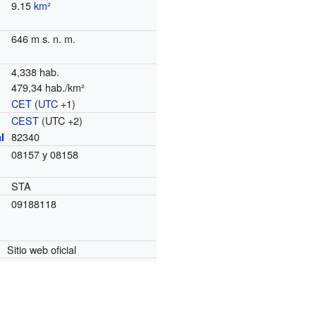
9.15
km²
646 m s. n. m.
4,338 hab.
479,34 hab./km²
CET
(
UTC
+1)
o
CEST
(UTC +2)
82340
l
08157 y 08158
STA
09188118
Sitio web oficial