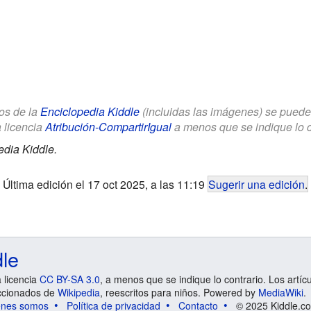
los de la
Enciclopedia Kiddle
(incluidas las imágenes) se puede u
a licencia
Atribución-CompartirIgual
a menos que se indique lo con
edia Kiddle.
Última edición el 17 oct 2025, a las 11:19
Sugerir una edición
.
dle
a licencia
CC BY-SA 3.0
, a menos que se indique lo contrario. Los artíc
ccionados de
Wikipedia
, reescritos para niños. Powered by
MediaWiki
.
énes somos
Política de privacidad
Contacto
© 2025 Kiddle.co