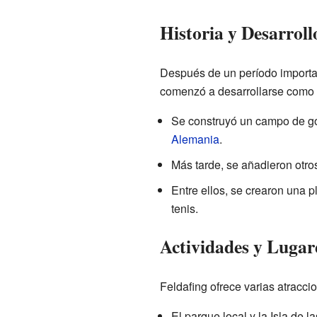
Historia y Desarroll
Después de un período importan
comenzó a desarrollarse como u
Se construyó un campo de gol
Alemania
.
Más tarde, se añadieron otros 
Entre ellos, se crearon una pl
tenis.
Actividades y Lugare
Feldafing ofrece varias atraccio
El parque local y la Isla de 