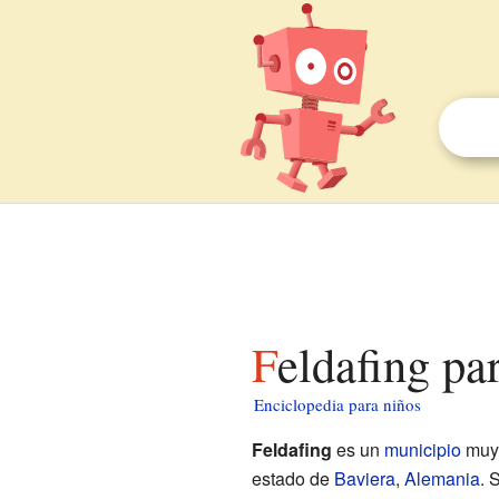
Feldafing pa
Enciclopedia para niños
Feldafing
es un
municipio
muy 
estado de
Baviera
,
Alemania
. 