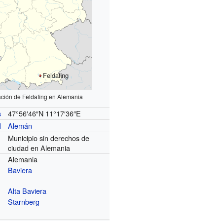
Feldafing
ación de Feldafing en Alemania
47°56′46″N
11°17′36″E
s
Alemán
l
Municipio sin derechos de
ciudad en Alemania
Alemania
Baviera
Alta Baviera
Starnberg