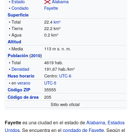
•
Estado
Alabama
•
Condado
Fayette
Superficie
• Total
22.4
km²
• Tierra
22.2 km²
• Agua
0.2 km²
Altitud
• Media
113 m s. n. m.
Población
(
2010
)
• Total
4619 hab.
•
Densidad
191,67 hab./km²
Centro:
UTC-6
Huso horario
• en
verano
UTC-5
35555
Código ZIP
205
Código de área
Sitio web oficial
Fayette
es una ciudad en el estado de
Alabama
,
Estados
Unidos
. Se encuentra en el
condado de Fayette
. Según el