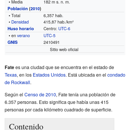
• Media
182 m s. n. m.
Población
(
2010
)
• Total
6,357 hab.
•
Densidad
415,87 hab./km²
Centro:
UTC-6
Huso horario
• en
verano
UTC-5
2410491
GNIS
Sitio web oficial
Fate
es una ciudad que se encuentra en el estado de
Texas
, en los
Estados Unidos
. Está ubicada en el
condado
de Rockwall
.
Según el
Censo de 2010
, Fate tenía una población de
6.357 personas. Esto significa que había unas 415
personas por cada kilómetro cuadrado de superficie.
Contenido