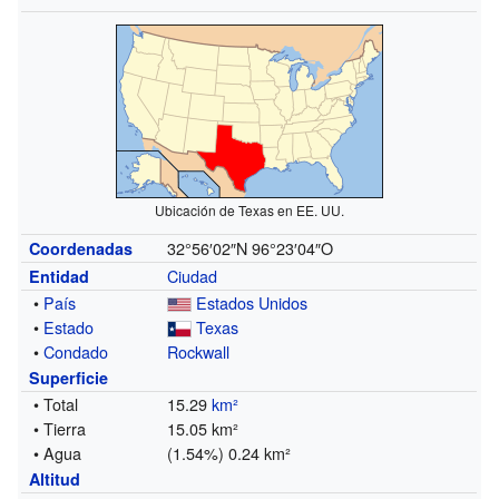
Ubicación de Texas en EE. UU.
32°56′02″N
96°23′04″O
Coordenadas
Ciudad
Entidad
•
País
Estados Unidos
•
Estado
Texas
•
Condado
Rockwall
Superficie
• Total
15.29
km²
• Tierra
15.05 km²
• Agua
(1.54%) 0.24 km²
Altitud