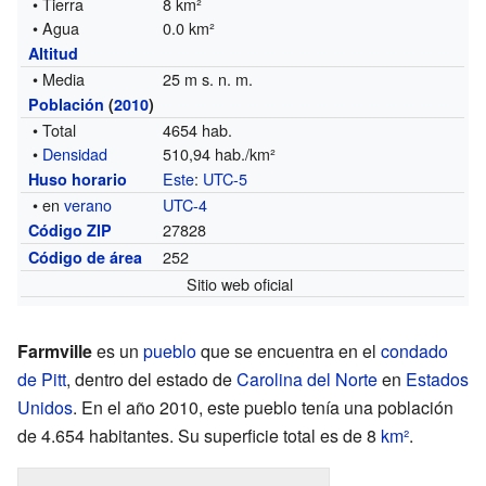
• Tierra
8 km²
• Agua
0.0 km²
Altitud
• Media
25 m s. n. m.
Población
(
2010
)
• Total
4654 hab.
•
Densidad
510,94 hab./km²
Este
:
UTC-5
Huso horario
• en
verano
UTC-4
27828
Código ZIP
252
Código de área
Sitio web oficial
Farmville
es un
pueblo
que se encuentra en el
condado
de Pitt
, dentro del estado de
Carolina del Norte
en
Estados
Unidos
. En el año 2010, este pueblo tenía una población
de 4.654 habitantes. Su superficie total es de 8
km²
.