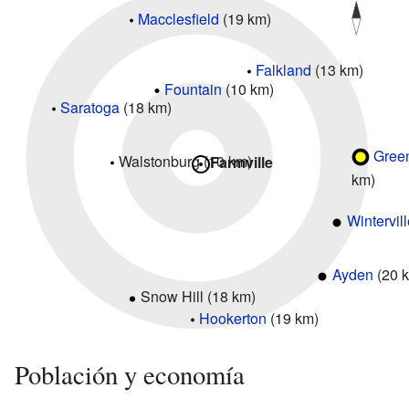
Macclesfield
(19 km)
Falkland
(13 km)
Fountain
(10 km)
Saratoga
(18 km)
Green
Walstonburg (10 km)
Farmville
km)
Wintervil
Ayden
(20 
Snow Hill (18 km)
Hookerton
(19 km)
Población y economía