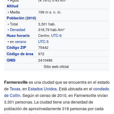
Altitud
• Media
199 m s. n. m.
Población
(
2010
)
• Total
3,301 hab.
•
Densidad
318,79 hab./km²
Centro:
UTC-6
Huso horario
• en
verano
UTC-5
75442
Código ZIP
972
Código de área
2410486
GNIS
Sitio web oficial
Farmersville
es una ciudad que se encuentra en el estado
de
Texas
, en
Estados Unidos
. Está ubicada en el
condado
de Collin
. Según el censo de 2010, en Farmersville vivían
3.301 personas. La ciudad tiene una densidad de
población de aproximadamente 318 personas por cada