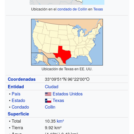
Ubicación en el
condado de Collin
en
Texas
Ubicación de Texas en EE. UU.
33°09′51″N
96°22′00″O
Coordenadas
Ciudad
Entidad
•
País
Estados Unidos
•
Estado
Texas
•
Condado
Collin
Superficie
• Total
10.35
km²
• Tierra
9.92 km²
• Agua
(4.18%) 0.43 km²