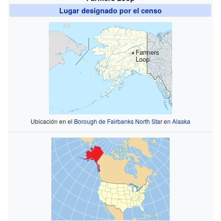
Lugar designado por el censo
Farmers
Loop
Ubicación en el
Borough de Fairbanks North Star
en
Alaska