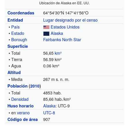
Ubicación de Alaska en EE. UU.
64°54′30″N
147°41′56″O
Coordenadas
Lugar designado por el censo
Entidad
•
País
Estados Unidos
•
Estado
Alaska
•
Borough
Fairbanks North Star
Superficie
• Total
56,65
km²
• Tierra
56.59 km²
• Agua
0.06 km²
Altitud
• Media
267 m s. n. m.
Población
(
2010
)
• Total
4853 hab.
•
Densidad
85,66 hab./km²
Alaska
: UTC-9
Huso horario
• en
verano
UTC-8
907
Código de área