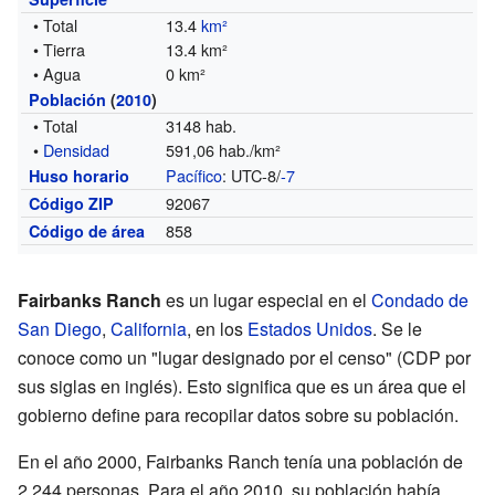
• Total
13.4
km²
• Tierra
13.4 km²
• Agua
0 km²
Población
(
2010
)
• Total
3148 hab.
•
Densidad
591,06 hab./km²
Pacífico
: UTC-8/
-7
Huso horario
92067
Código ZIP
858
Código de área
Fairbanks Ranch
es un lugar especial en el
Condado de
San Diego
,
California
, en los
Estados Unidos
. Se le
conoce como un "lugar designado por el censo" (CDP por
sus siglas en inglés). Esto significa que es un área que el
gobierno define para recopilar datos sobre su población.
En el año 2000, Fairbanks Ranch tenía una población de
2.244 personas. Para el año 2010, su población había