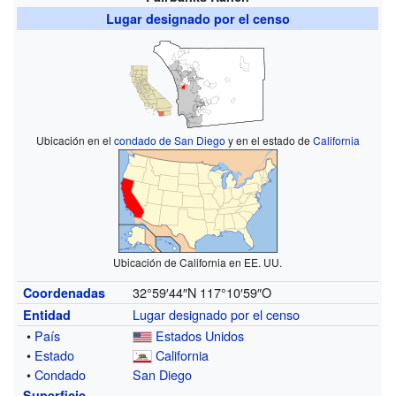
Lugar designado por el censo
Ubicación en el
condado de San Diego
y en el estado de
California
Ubicación de California en EE. UU.
32°59′44″N
117°10′59″O
Coordenadas
Lugar designado por el censo
Entidad
•
País
Estados Unidos
•
Estado
California
•
Condado
San Diego
Superficie