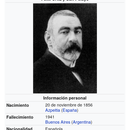
Información personal
20 de noviembre de 1856
Nacimiento
Azpeitia
(
España
)
1941
Fallecimiento
Buenos Aires
(
Argentina
)
Española
Nacionalidad