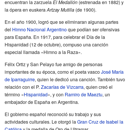
encuentran la zarzuela
El Medallón
(estrenada en 1882) y
la ópera en euskera
Artzay Mutilla
(de 1900).
En el año 1900, logró que se eliminaran algunas partes
del
Himno Nacional Argentino
que podían ser ofensivas
para España. En 1917, para celebrar el Día de la
Hispanidad (12 de octubre), compuso una canción
especial llamada «Himno a la Raza».
Félix Ortiz y San Pelayo fue amigo de personas
importantes de su época, como el poeta vasco
José María
de Iparraguirre
, quien le dedicó una canción. También tuvo
relación con el P.
Zacarías de Vizcarra
, quien creó el
término «
Hispanidad
», y con
Ramiro de Maeztu
, un
embajador de España en Argentina.
El gobierno español reconoció su trabajo y sus
actividades culturales. Le otorgó la
Gran Cruz de Isabel la
Católica
y la medalla de Oro de Ultramar.