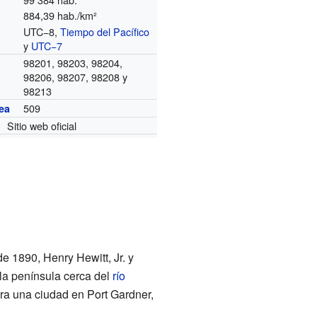
884,39 hab./km²
UTC−8,
Tiempo del Pacífico
o
y
UTC−7
98201, 98203, 98204,
98206, 98207, 98208 y
98213
509
ea
Sitio web oficial
e 1890, Henry Hewitt, Jr. y
 la península cerca del
río
ra una ciudad en Port Gardner,