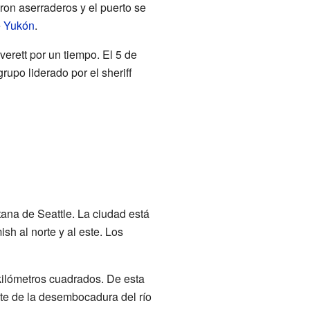
aron aserraderos y el puerto se
e Yukón
.
rett por un tiempo. El 5 de
upo liderado por el sheriff
ana de Seattle. La ciudad está
sh al norte y al este. Los
4 kilómetros cuadrados. De esta
nte de la desembocadura del río