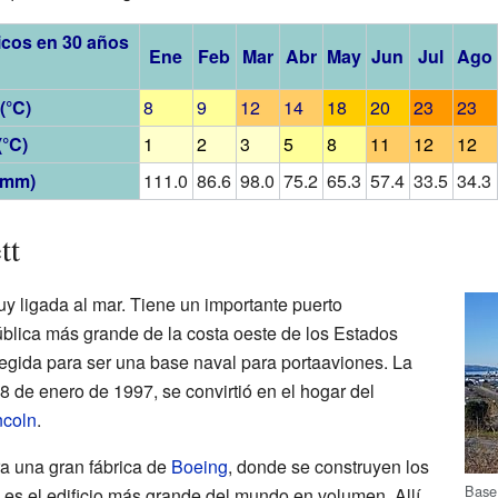
icos en 30 años
Ene
Feb
Mar
Abr
May
Jun
Jul
Ago
(°C)
8
9
12
14
18
20
23
23
(°C)
1
2
3
5
8
11
12
12
(mm)
111.0
86.6
98.0
75.2
65.3
57.4
33.5
34.3
tt
y ligada al mar. Tiene un importante puerto
ública más grande de la costa oeste de los Estados
legida para ser una base naval para portaaviones. La
8 de enero de 1997, se convirtió en el hogar del
coln
.
a una gran fábrica de
Boeing
, donde se construyen los
Base 
 es el edificio más grande del mundo en volumen. Allí