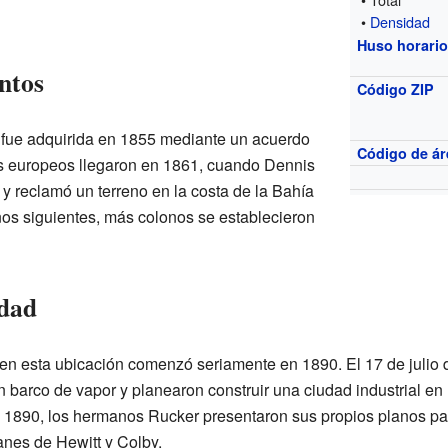
•
Densidad
Huso horari
ntos
Código ZIP
 fue adquirida en 1855 mediante un acuerdo
Código de ár
os europeos llegaron en 1861, cuando Dennis
 reclamó un terreno en la costa de la Bahía
ños siguientes, más colonos se establecieron
udad
en esta ubicación comenzó seriamente en 1890. El 17 de julio d
 barco de vapor y planearon construir una ciudad industrial en
e 1890, los hermanos Rucker presentaron sus propios planos pa
anes de Hewitt y Colby.