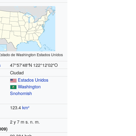
 Estado de Washington Estados Unidos
47°57′48″N
122°12′02″O
s
Ciudad
Estados Unidos
Washington
Snohomish
123.4
km²
2 y 7 m s. n. m.
009)
99 384 hab.