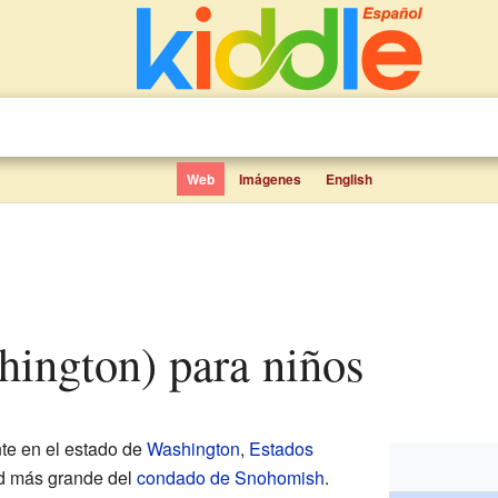
Web
Imágenes
English
shington) para niños
te en el estado de
Washington
,
Estados
dad más grande del
condado de Snohomish
.