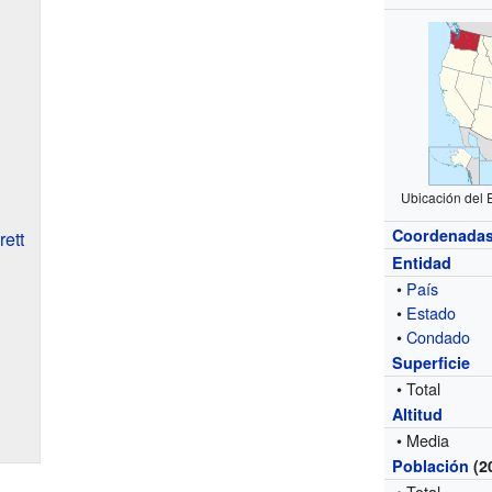
Ubicación del
Coordenada
ett
Entidad
•
País
•
Estado
•
Condado
Superficie
• Total
Altitud
• Media
Población
(2
• Total