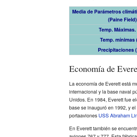
Media de Parámetros climát
(Paine Field)
Temp. Máximas. 
Temp. mínimas 
Precipitaciones 
Economía de Evere
La economía de Everett está mu
internacional y la base naval p
Unidos. En 1984, Everett fue e
base se inauguró en 1992, y el 
portaaviones
USS Abraham Lin
En Everett también se encuentr
aviones 767 y 777. Esta fábrica