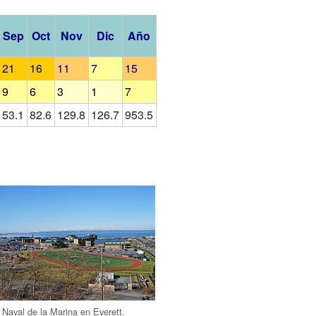
Sep
Oct
Nov
Dic
Año
21
16
11
7
15
9
6
3
1
7
53.1
82.6
129.8
126.7
953.5
Naval de la Marina en Everett.