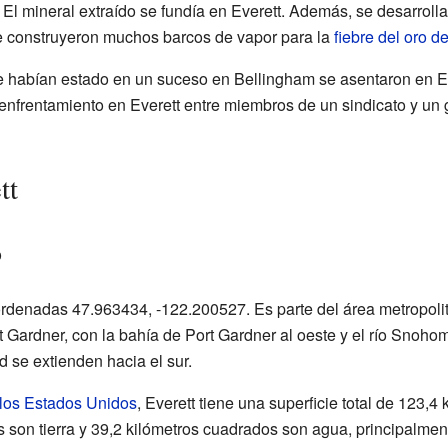
. El mineral extraído se fundía en Everett. Además, se desarroll
se construyeron muchos barcos de vapor para la
fiebre del oro d
 habían estado en un suceso en Bellingham se asentaron en Eve
nfrentamiento en Everett entre miembros de un sindicato y un gr
tt
o
ordenadas 47.963434, -122.200527. Es parte del área metropolit
 Gardner, con la bahía de Port Gardner al oeste y el río Snohomi
 se extienden hacia el sur.
 los Estados Unidos
, Everett tiene una superficie total de 123,
s son tierra y 39,2 kilómetros cuadrados son agua, principalme