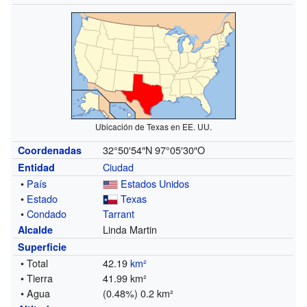
Ubicación de Texas en EE. UU.
32°50′54″N
97°05′30″O
Coordenadas
Ciudad
Entidad
•
País
Estados Unidos
•
Estado
Texas
•
Condado
Tarrant
Linda Martin
Alcalde
Superficie
• Total
42.19
km²
• Tierra
41.99 km²
• Agua
(0.48%) 0.2 km²