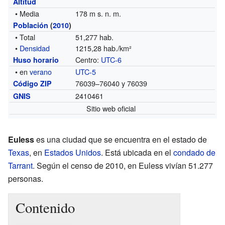
Altitud
• Media
178 m s. n. m.
Población
(
2010
)
• Total
51,277 hab.
•
Densidad
1215,28 hab./km²
Centro:
UTC-6
Huso horario
• en
verano
UTC-5
76039–76040 y 76039
Código ZIP
2410461
GNIS
Sitio web oficial
Euless
es una ciudad que se encuentra en el estado de
Texas
, en
Estados Unidos
. Está ubicada en el
condado de
Tarrant
. Según el censo de 2010, en Euless vivían 51.277
personas.
Contenido