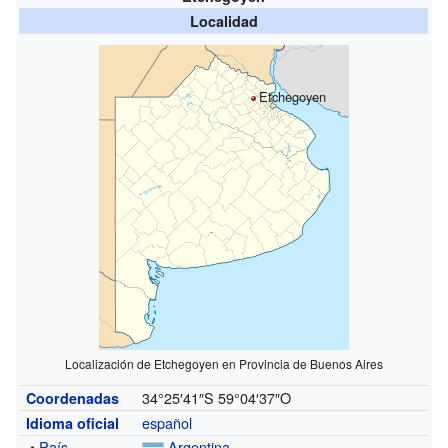
Localidad
Etchegoyen
Localización de Etchegoyen en Provincia de Buenos Aires
34°25′41″S
59°04′37″O
Coordenadas
español
Idioma oficial
•
País
Argentina