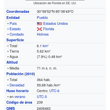
Ubicación de Florida en EE. UU.
30°58′52″N
85°38′49″O
Coordenadas
Pueblo
Entidad
•
País
Estados Unidos
•
Estado
Florida
•
Condado
Holmes
Superficie
• Total
6.1
km²
• Tierra
5.62 km²
• Agua
(7.9%) 0.48 km²
Altitud
• Media
71 m s. n. m.
Población
(
2010
)
• Total
364 hab.
•
Densidad
59,68 hab./km²
Centro:
UTC-6
Huso horario
• en
verano
UTC-5
239
Código de área
2406463
GNIS