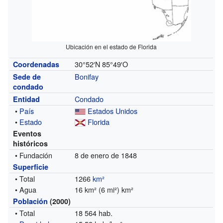
Ubicación en el estado de Florida
30°52′N
85°49′O
Coordenadas
Bonifay
Sede de
condado
Condado
Entidad
•
País
Estados Unidos
•
Estado
Florida
Eventos
históricos
• Fundación
8 de enero de 1848
Superficie
• Total
1266
km²
• Agua
16 km² (6 mi²) km²
Población
(2000)
• Total
18 564 hab.