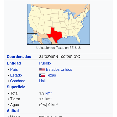
Ubicación de Texas en EE. UU.
34°32′46″N
100°26′13″O
Coordenadas
Pueblo
Entidad
•
País
Estados Unidos
•
Estado
Texas
•
Condado
Hall
Superficie
• Total
1.9
km²
• Tierra
1.9 km²
• Agua
(0%) 0 km²
Altitud
• Media
559 m s. n. m.