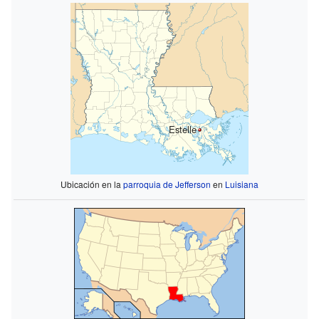
Estelle
Ubicación en la
parroquia de Jefferson
en
Luisiana