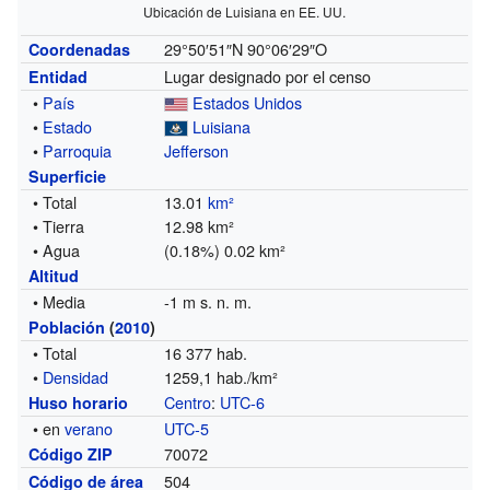
Ubicación de Luisiana en EE. UU.
29°50′51″N
90°06′29″O
Coordenadas
Lugar designado por el censo
Entidad
•
País
Estados Unidos
•
Estado
Luisiana
•
Parroquia
Jefferson
Superficie
• Total
13.01
km²
• Tierra
12.98 km²
• Agua
(0.18%) 0.02 km²
Altitud
• Media
-1 m s. n. m.
Población
(
2010
)
• Total
16 377 hab.
•
Densidad
1259,1 hab./km²
Centro
:
UTC-6
Huso horario
• en
verano
UTC-5
70072
Código ZIP
504
Código de área