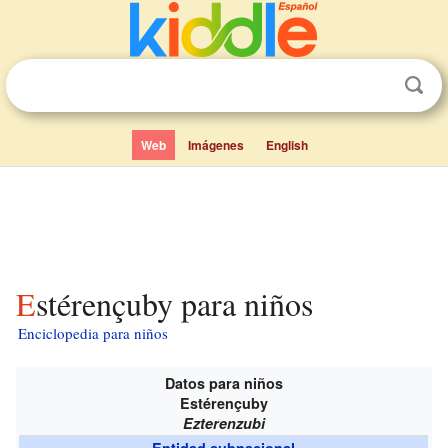
Web
Imágenes
English
Estérençuby para niños
Enciclopedia para niños
Datos para niños
Estérençuby
Ezterenzubi
Entidad subnacional