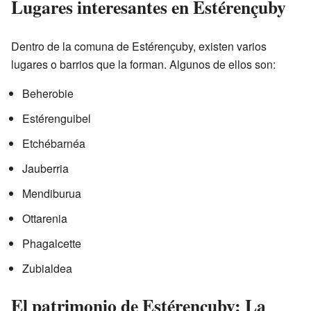
Lugares interesantes en Estérençuby
Dentro de la comuna de Estérençuby, existen varios
lugares o barrios que la forman. Algunos de ellos son:
Beherobie
Estérenguibel
Etchébarnéa
Jauberria
Mendiburua
Ottarenia
Phagalcette
Zubialdea
El patrimonio de Estérençuby: La