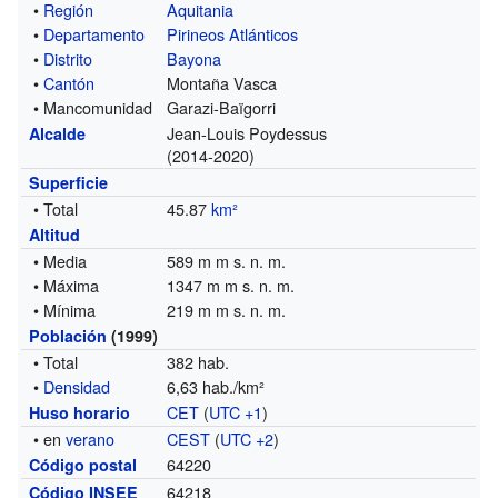
•
Región
Aquitania
•
Departamento
Pirineos Atlánticos
•
Distrito
Bayona
•
Cantón
Montaña Vasca
• Mancomunidad
Garazi-Baïgorri
Jean-Louis Poydessus
Alcalde
(2014-2020)
Superficie
• Total
45.87
km²
Altitud
• Media
589 m m s. n. m.
• Máxima
1347 m m s. n. m.
• Mínima
219 m m s. n. m.
Población
(1999)
• Total
382 hab.
•
Densidad
6,63 hab./km²
CET
(
UTC +1
)
Huso horario
• en
verano
CEST
(
UTC +2
)
64220
Código postal
64218
Código INSEE