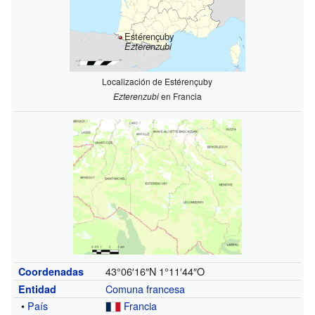
Estérençuby
Ezterenzubi
Localización de Estérençuby
Ezterenzubi
en Francia
43°06′16″N
1°11′44″O
Coordenadas
Comuna francesa
Entidad
•
País
Francia