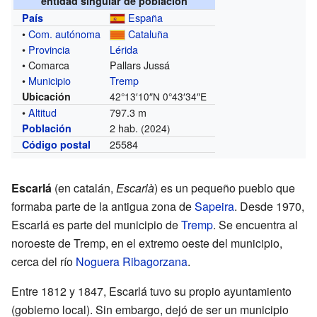
entidad singular de población
España
País
•
Com. autónoma
Cataluña
•
Provincia
Lérida
• Comarca
Pallars Jussá
•
Municipio
Tremp
Ubicación
42°13′10″N
0°43′34″E
•
Altitud
797.3 m
2 hab.
Población
(2024)
25584
Código postal
Escarlá
(en catalán,
Escarlà
) es un pequeño pueblo que
formaba parte de la antigua zona de
Sapeira
. Desde 1970,
Escarlá es parte del municipio de
Tremp
. Se encuentra al
noroeste de Tremp, en el extremo oeste del municipio,
cerca del río
Noguera Ribagorzana
.
Entre 1812 y 1847, Escarlá tuvo su propio ayuntamiento
(gobierno local). Sin embargo, dejó de ser un municipio