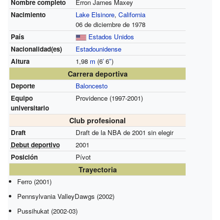
Nombre completo
Erron James Maxey
Nacimiento
Lake Elsinore
,
California
06 de diciembre de 1978
País
Estados Unidos
Nacionalidad(es)
Estadounidense
Altura
1,98
m
(6
′
6
″
)
Carrera deportiva
Deporte
Baloncesto
Equipo
Providence (1997-2001)
universitario
Club profesional
Draft
Draft de la NBA de 2001 sin elegir
Debut deportivo
2001
Posición
Pívot
Trayectoria
Ferro (2001)
Pennsylvania ValleyDawgs (2002)
Pussihukat (2002-03)