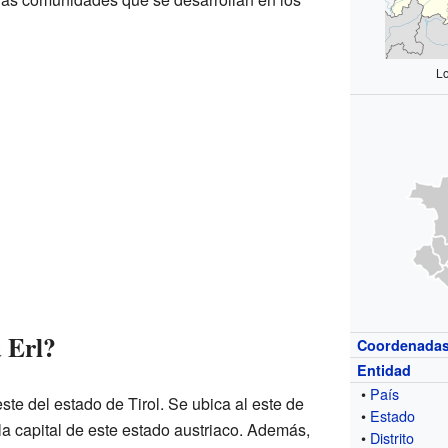
Lo
 Erl?
Coordenada
Entidad
•
País
este del estado de Tirol. Se ubica al este de
•
Estado
 la capital de este estado austriaco. Además,
•
Distrito