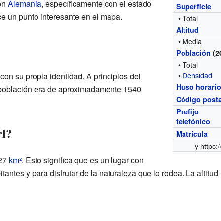
con
Alemania
, específicamente con el estado
Superficie
ce un punto interesante en el mapa.
• Total
Altitud
• Media
Población
(2
• Total
•
Densidad
on su propia identidad. A principios del
Huso horari
 población era de aproximadamente 1540
Código posta
Prefijo
telefónico
rl?
Matrícula
y
https:/
 27
km²
. Esto significa que es un lugar con
itantes y para disfrutar de la naturaleza que lo rodea. La altitu