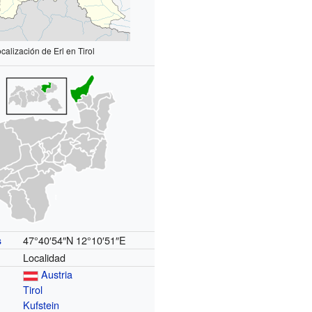
calización de Erl en Tirol
47°40′54″N
12°10′51″E
s
Localidad
Austria
Tirol
Kufstein