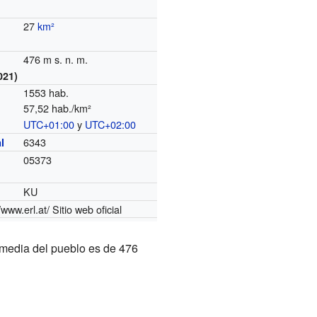
27
km²
476 m s. n. m.
021)
1553 hab.
57,52 hab./km²
UTC+01:00
y
UTC+02:00
o
6343
l
05373
KU
/www.erl.at/
Sitio web oficial
d media del pueblo es de 476