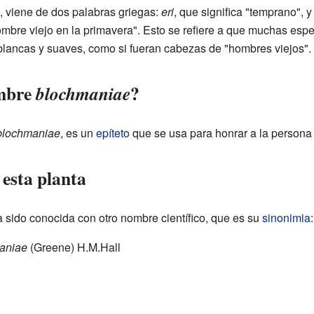
, viene de dos palabras griegas:
eri
, que significa "temprano", 
hombre viejo en la primavera". Esto se refiere a que muchas esp
lancas y suaves, como si fueran cabezas de "hombres viejos".
ombre
?
blochmaniae
blochmaniae
, es un
epíteto
que se usa para honrar a la persona 
esta planta
a sido conocida con otro nombre científico, que es su
sinonimia
:
maniae
(Greene) H.M.Hall