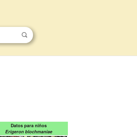
Datos para niños
Erigeron blochmaniae