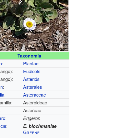
Taxonomía
o
:
Plantae
rango):
Eudicots
rango):
Asterids
en
:
Asterales
lia
:
Asteraceae
amilia:
Asteroideae
u
:
Astereae
ero
:
Erigeron
cie
:
E. blochmaniae
Greene