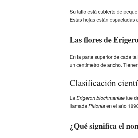
Su tallo está cubierto de peque
Estas hojas están espaciadas a l
Las flores de Erige
En la parte superior de cada t
un centímetro de ancho. Tienen p
Clasificación cient
La
Erigeron blochmaniae
fue de
llamada
Pittonia
en el año 1896
¿Qué significa el n