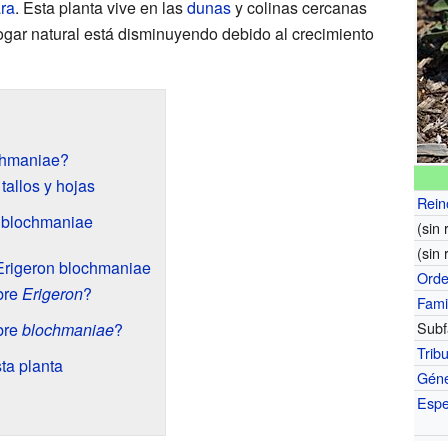
ra
. Esta planta vive en las
dunas
y colinas cercanas
gar natural está disminuyendo debido al crecimiento
chmaniae?
tallos y hojas
Rein
n blochmaniae
(sin 
(sin 
e Erigeron blochmaniae
Ord
bre
Erigeron
?
Fami
Subf
bre
blochmaniae
?
Trib
ta planta
Gén
Espe