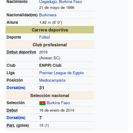
Nacimiento
Uagadugú
,
Burkina Faso
21 de mayo de 1996
Nacionalidad(es)
Burkinesa
Altura
1,82
m
(6
′
0
″
)
Carrera deportiva
Deporte
Fútbol
Club profesional
Debut deportivo
2016
(Aswan SC)
Club
ENPPI Club
Liga
Premier League de Egipto
Posición
Mediocampista
31
Dorsal(es)
Selección nacional
Selección
Burkina Faso
Debut
16 de enero de 2014
7
Dorsal(es)
Part.
(goles)
15 (1)