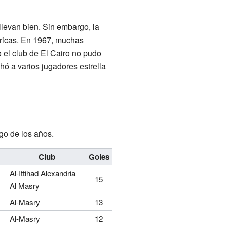
llevan bien. Sin embargo, la
tóricas. En 1967, muchas
o el club de El Cairo no pudo
hó a varios jugadores estrella
go de los años.
Club
Goles
Al-Ittihad Alexandria
15
Al Masry
Al-Masry
13
Al-Masry
12