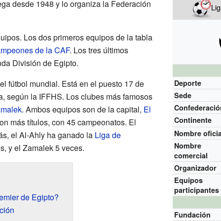
ega desde 1948 y lo organiza la Federación
Li
quipos. Los dos primeros equipos de la tabla
ampeones de la CAF
. Los tres últimos
da División de Egipto.
el fútbol mundial. Está en el puesto 17 de
Deporte
Sede
eta, según la IFFHS. Los clubes más famosos
Confederació
malek
. Ambos equipos son de la capital,
El
Continente
 con más títulos, con 45 campeonatos. El
Nombre oficia
ás, el Al-Ahly ha ganado la
Liga de
Nombre
, y el Zamalek 5 veces.
comercial
Organizador
Equipos
participantes
emier de Egipto?
ción
Fundación