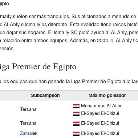
ipto.
smaily suelen ser más tranquilos. Sus aficionados a menudo se 
e Al-Ahly e Ismaily es diferente. Esta rivalidad tiene raíces his
ue dejar sus hogares. El Ismaily SC pidió ayuda al Al-Ahly, per
 relación entre ambos equipos. Además, en 2004, el Al-Ahly fic
ensión.
iga Premier de Egipto
los equipos que han ganado la Liga Premier de Egipto a lo lar
Subcampeón
Máximo goleador
Mohammed Al-Attar
Tersana
El-Sayed El-Dhizui
Tersana
El-Sayed El-Dhizui
Zamalek
El-Sayed El-Dhizui