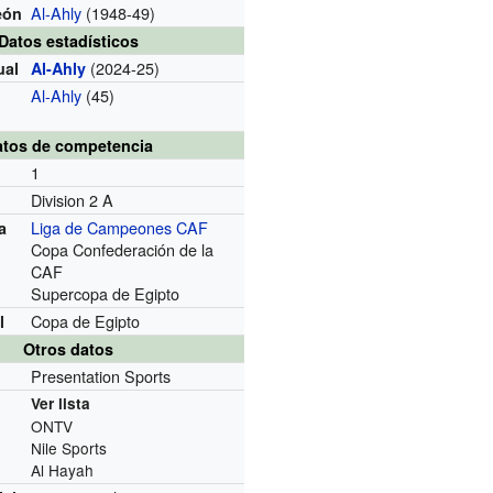
Al-Ahly
(1948-49)
eón
Datos estadísticos
(2024-25)
ual
Al-Ahly
Al-Ahly
(45)
atos de competencia
1
Division 2 A
Liga de Campeones CAF
a
Copa Confederación de la
CAF
Supercopa de Egipto
Copa de Egipto
l
Otros datos
Presentation Sports
Ver lista
ONTV
Nile Sports
Al Hayah