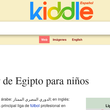
Web
Imágenes
English
r de Egipto para niños
الدوري المصري الم; en inglés:
 principal liga de
fútbol
profesional en
Li