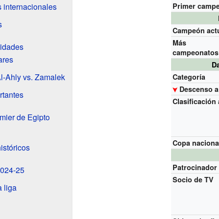
s internacionales
Primer camp
s
Campeón act
Más
lidades
campeonatos
ares
D
Al-Ahly vs. Zamalek
Categoría
Descenso a
rtantes
Clasificación 
mier de Egipto
Copa naciona
stóricos
Patrocinador
2024-25
Socio de TV
a liga