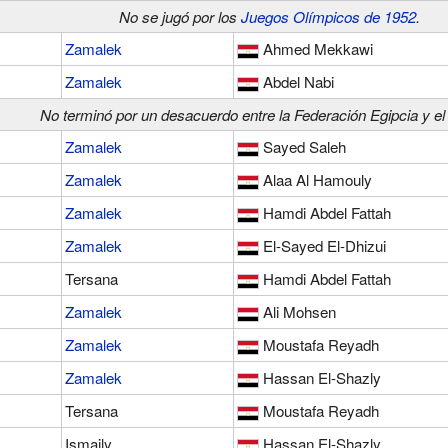
No se jugó por los
Juegos Olímpicos de 1952
.
Zamalek
Ahmed Mekkawi
Zamalek
Abdel Nabi
No terminó por un desacuerdo entre la Federación Egipcia y e
Zamalek
Sayed Saleh
Zamalek
Alaa Al Hamouly
Zamalek
Hamdi Abdel Fattah
Zamalek
El-Sayed El-Dhizui
Tersana
Hamdi Abdel Fattah
Zamalek
Ali Mohsen
Zamalek
Moustafa Reyadh
Zamalek
Hassan El-Shazly
Tersana
Moustafa Reyadh
Ismaily
Hassan El-Shazly