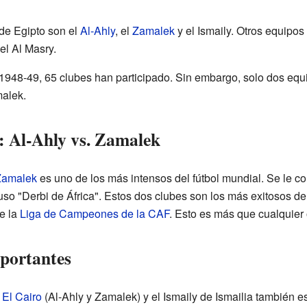
de Egipto son el
Al-Ahly
, el
Zamalek
y el Ismaily. Otros equipos
 el Al Masry.
948-49, 65 clubes han participado. Sin embargo, solo dos equ
malek.
o: Al-Ahly vs. Zamalek
Zamalek
es uno de los más intensos del fútbol mundial. Se le c
luso "Derbi de África". Estos dos clubes son los más exitosos de 
e la
Liga de Campeones de la CAF
. Esto es más que cualquier o
mportantes
e
El Cairo
(Al-Ahly y Zamalek) y el Ismaily de Ismailia también e