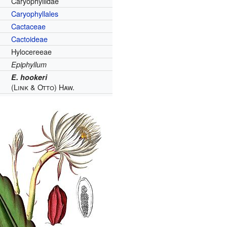
Caryophyllidae
Caryophyllales
Cactaceae
Cactoideae
Hylocereeae
Epiphyllum
E. hookeri
(Link & Otto) Haw.