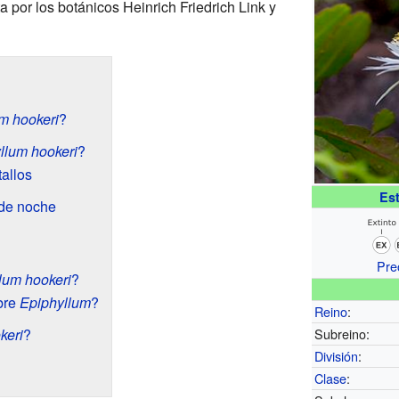
a por los botánicos Heinrich Friedrich Link y
m hookeri
?
llum hookeri
?
tallos
Es
 de noche
Pre
lum hookeri
?
bre
Epiphyllum
?
Reino
:
keri
?
Subreino:
División
:
Clase
: