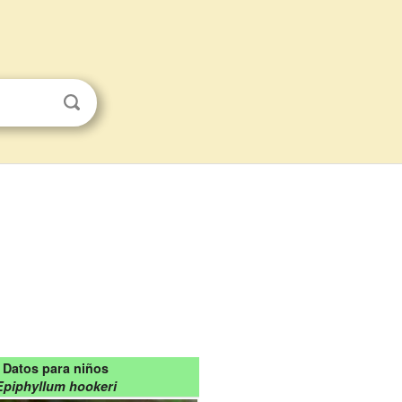
Datos para niños
Epiphyllum hookeri