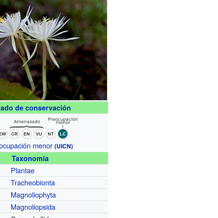
tado de conservación
ocupación menor
(
UICN
)
Taxonomía
Plantae
Tracheobionta
Magnoliophyta
Magnoliopsida