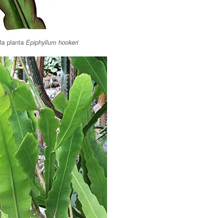
 la planta
Epiphyllum hookeri