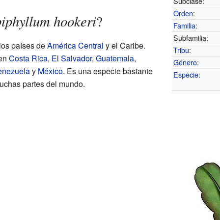
Subclase:
Orden
:
iphyllum hookeri
?
Familia
:
Subfamilia:
rios países de
América Central
y el Caribe.
Tribu
:
 en
Costa Rica
,
El Salvador
,
Guatemala
,
Género
:
enezuela
y
México
. Es una especie bastante
Especie
:
uchas partes del mundo.