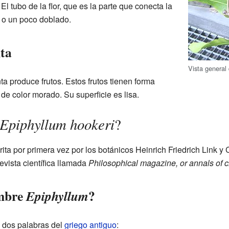
El tubo de la flor, que es la parte que conecta la
to o un poco doblado.
nta
Vista general
ta produce frutos. Estos frutos tienen forma
 de color morado. Su superficie es lisa.
Epiphyllum hookeri
?
ita por primera vez por los botánicos Heinrich Friedrich Link y 
evista científica llamada
Philosophical magazine, or annals of 
ombre
?
Epiphyllum
 dos palabras del
griego antiguo
: