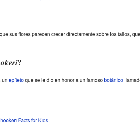
que sus flores parecen crecer directamente sobre los tallos, 
?
okeri
s un
epíteto
que se le dio en honor a un famoso
botánico
llamado
hookeri Facts for Kids