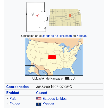
Ubicación en el
condado de Dickinson
en
Kansas
Ubicación de Kansas en EE. UU.
38°54′09″N
97°07′05″O
Coordenadas
Ciudad
Entidad
•
País
Estados Unidos
•
Estado
Kansas