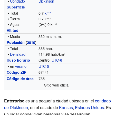
•
Condado
Dickinson
Superficie
• Total
0.7
km²
• Tierra
0.7 km²
• Agua
(0%) 0 km²
Altitud
• Media
352 m s. n. m.
Población
(
2010
)
• Total
855 hab.
•
Densidad
414,98 hab./km²
Centro:
UTC-6
Huso horario
• en
verano
UTC-5
67441
Código ZIP
785
Código de área
Sitio web oficial
Enterprise
es una pequeña ciudad ubicada en el
condado
de Dickinson
, en el estado de
Kansas
,
Estados Unidos
. Es
un lugar donde viven personas y se desarrollan