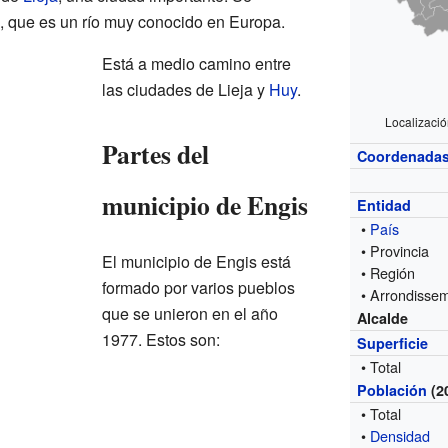
, que es un río muy conocido en Europa.
Está a medio camino entre
las ciudades de Lieja y
Huy
.
Localizació
Partes del
Coordenada
municipio de Engis
Entidad
•
País
• Provincia
El municipio de Engis está
• Región
formado por varios pueblos
• Arrondisse
que se unieron en el año
Alcalde
1977. Estos son:
Superficie
• Total
Población
(2
• Total
•
Densidad