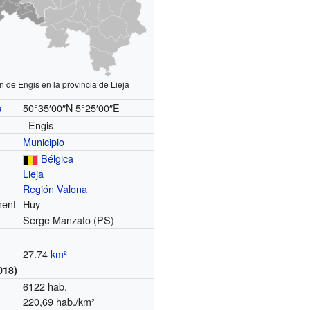
n de Engis en la provincia de Lieja
50°35′00″N
5°25′00″E
s
Engis
Municipio
Bélgica
Lieja
Región Valona
ment
Huy
Serge Manzato (PS)
27.74
km²
018)
6122 hab.
220,69 hab./km²