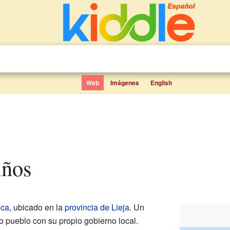
Web
Imágenes
English
iños
ica
, ubicado en la
provincia de Lieja
. Un
 pueblo con su propio gobierno local.