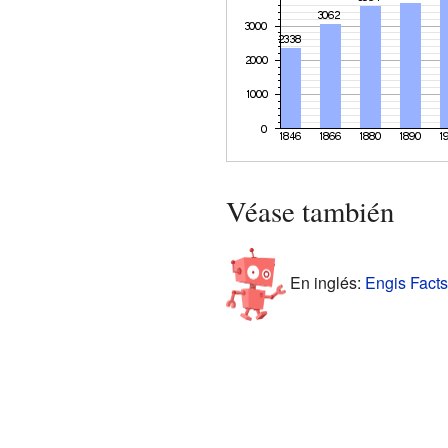
Véase también
En inglés:
Engis Facts