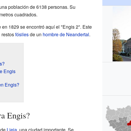
 una población de 6138 personas. Su
lómetros cuadrados.
 en 1829 se encontró aquí el "Engis 2". Este
e restos
fósiles
de un
hombre de Neandertal
.
s?
de Engis
en Engis?
ra Engis?
e de
Lieja
, una ciudad importante. Se