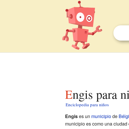
Engis para n
Enciclopedia para niños
Engis
es un
municipio
de
Bélg
municipio es como una ciudad o