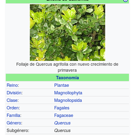
Follaje de Quercus agrifolia con nuevo crecimiento de
primavera
Taxonomía
Reino
:
Plantae
División
:
Magnoliophyta
Clase
:
Magnoliopsida
Orden
:
Fagales
Familia
:
Fagaceae
Género
:
Quercus
Subgénero:
Quercus