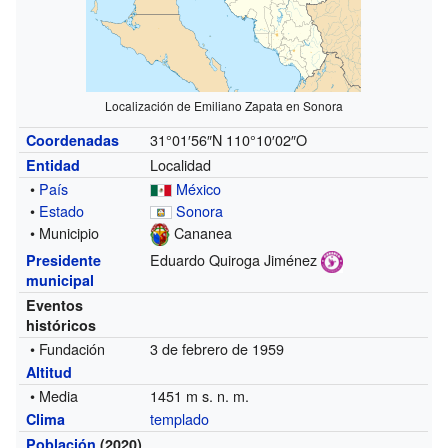
Localización de Emiliano Zapata en Sonora
31°01′56″N
110°10′02″O
Coordenadas
Localidad
Entidad
•
País
México
•
Estado
Sonora
• Municipio
Cananea
Eduardo Quiroga Jiménez
Presidente
municipal
Eventos
históricos
• Fundación
3 de febrero de 1959
Altitud
• Media
1451 m s. n. m.
templado
Clima
Población
(2020)