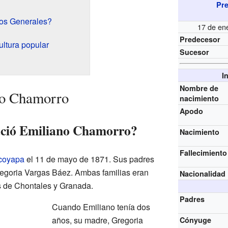
Pre
los Generales?
17 de en
Predecesor
ltura popular
Sucesor
I
Nombre de
no Chamorro
nacimiento
Apodo
ció Emiliano Chamorro?
Nacimiento
Fallecimiento
coyapa
el 11 de mayo de 1871. Sus padres
egoria Vargas Báez. Ambas familias eran
Nacionalidad
 de Chontales y Granada.
Padres
Cuando Emiliano tenía dos
años, su madre, Gregoria
Cónyuge