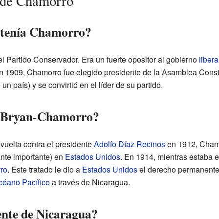
a de Chamorro
s tenía Chamorro?
l Partido Conservador. Era un fuerte opositor al gobierno
libera
n 1909, Chamorro fue elegido presidente de la Asamblea Consti
un país) y se convirtió en el líder de su partido.
o Bryan-Chamorro?
vuelta contra el presidente
Adolfo Díaz Recinos
en 1912, Chamo
ante importante) en
Estados Unidos
. En 1914, mientras estaba e
ro
. Este tratado le dio a
Estados Unidos
el derecho permanente 
céano Pacífico
a través de Nicaragua.
ente de Nicaragua?