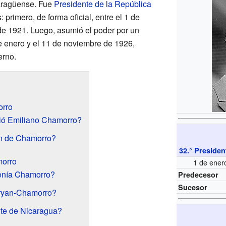
ragüense. Fue
Presidente de la República
primero, de forma oficial, entre el 1 de
de 1921. Luego, asumió el poder por un
de enero y el 11 de noviembre de 1926,
erno.
orro
ió Emiliano Chamorro?
ón de Chamorro?
32.° Presiden
morro
1 de ener
tenía Chamorro?
Predecesor
Sucesor
Bryan-Chamorro?
te de Nicaragua?