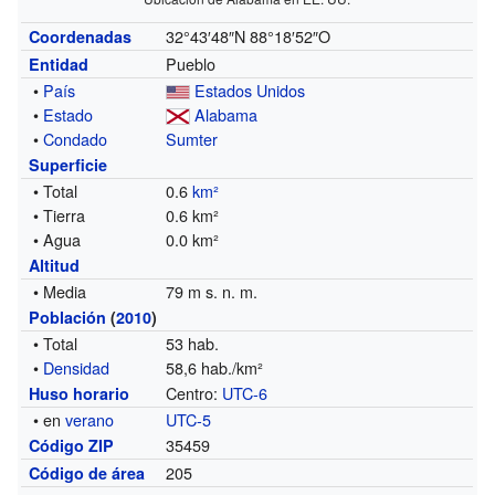
32°43′48″N
88°18′52″O
Coordenadas
Pueblo
Entidad
•
País
Estados Unidos
•
Estado
Alabama
•
Condado
Sumter
Superficie
• Total
0.6
km²
• Tierra
0.6 km²
• Agua
0.0 km²
Altitud
• Media
79 m s. n. m.
Población
(
2010
)
• Total
53 hab.
•
Densidad
58,6 hab./km²
Centro:
UTC-6
Huso horario
• en
verano
UTC-5
35459
Código ZIP
205
Código de área