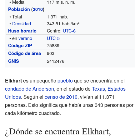
• Media
117 m s. n. m.
Población
(
2010
)
• Total
1,371 hab.
•
Densidad
343,51 hab./km²
Centro:
UTC-6
Huso horario
• en
verano
UTC-5
75839
Código ZIP
903
Código de área
2412476
GNIS
Elkhart
es un pequeño
pueblo
que se encuentra en el
condado de Anderson
, en el estado de
Texas
,
Estados
Unidos
. Según el
censo de 2010
, vivían allí 1.371
personas. Esto significa que había unas 343 personas por
cada kilómetro cuadrado.
¿Dónde se encuentra Elkhart,