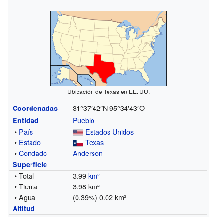
Ubicación de Texas en EE. UU.
31°37′42″N
95°34′43″O
Coordenadas
Pueblo
Entidad
•
País
Estados Unidos
•
Estado
Texas
•
Condado
Anderson
Superficie
• Total
3.99
km²
• Tierra
3.98 km²
• Agua
(0.39%) 0.02 km²
Altitud