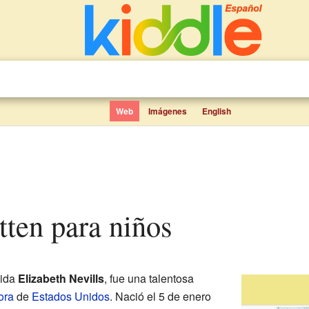
Web
Imágenes
English
otten para niños
cida
Elizabeth Nevills
, fue una talentosa
ora
de
Estados Unidos
. Nació el 5 de enero