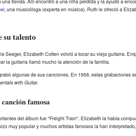
 una tienda. Allí encontró a una niña perdida y la ayudó a enc
er
, una musicóloga (experta en música). Ruth le ofreció a Eliz
 su talento
lia Seeger, Elizabeth Cotten volvió a tocar su vieja guitarra. E
car la guitarra llamó mucho la atención de la familia.
 grabó algunas de sus canciones. En 1958, estas grabaciones s
ntals with Guitar
.
 canción famosa
tantes del álbum fue "Freight Train". Elizabeth la había comp
hizo muy popular y muchos artistas famosos la han interpretad