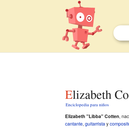
Elizabeth C
Enciclopedia para niños
Elizabeth "Libba" Cotten
, na
cantante
,
guitarrista
y
composit