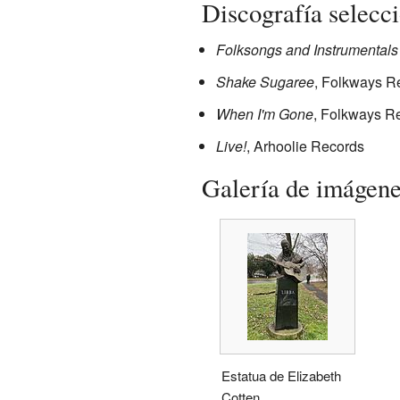
Discografía selecc
Folksongs and Instrumentals 
Shake Sugaree
, Folkways R
When I'm Gone
, Folkways R
Live!
, Arhoolie Records
Galería de imágen
Estatua de Elizabeth
Cotten.