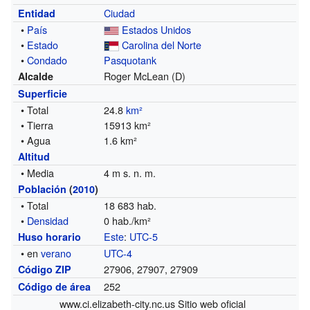
Ciudad
Entidad
•
País
Estados Unidos
•
Estado
Carolina del Norte
•
Condado
Pasquotank
Roger McLean (D)
Alcalde
Superficie
• Total
24.8
km²
• Tierra
15913 km²
• Agua
1.6 km²
Altitud
• Media
4 m s. n. m.
Población
(
2010
)
• Total
18 683 hab.
•
Densidad
0 hab./km²
Este
:
UTC-5
Huso horario
• en
verano
UTC-4
27906, 27907, 27909
Código ZIP
252
Código de área
www.ci.elizabeth-city.nc.us Sitio web oficial