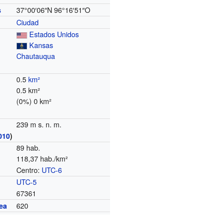
37°00′06″N
96°16′51″O
s
Ciudad
Estados Unidos
Kansas
Chautauqua
0.5
km²
0.5 km²
(0%) 0 km²
239 m s. n. m.
010
)
89 hab.
118,37 hab./km²
Centro:
UTC-6
o
UTC-5
67361
620
ea