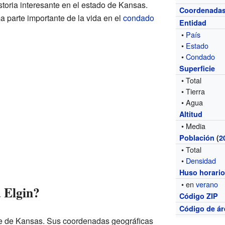
toria interesante en el estado de Kansas.
Coordenada
a parte importante de la vida en el
condado
Entidad
•
País
•
Estado
•
Condado
Superficie
• Total
• Tierra
• Agua
Altitud
• Media
Población
(
2
• Total
•
Densidad
Huso horari
• en
verano
 Elgin?
Código ZIP
Código de ár
ste de Kansas. Sus coordenadas geográficas