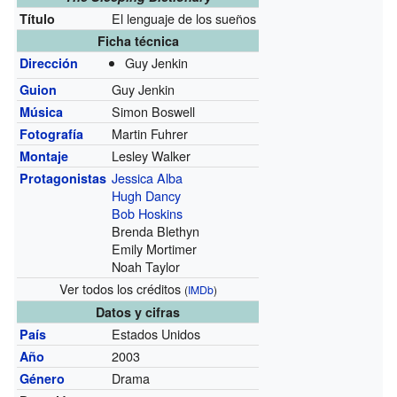
El lenguaje de los sueños
Título
Ficha técnica
Guy Jenkin
Dirección
Guy Jenkin
Guion
Simon Boswell
Música
Martin Fuhrer
Fotografía
Lesley Walker
Montaje
Jessica Alba
Protagonistas
Hugh Dancy
Bob Hoskins
Brenda Blethyn
Emily Mortimer
Noah Taylor
Ver todos los créditos
(
IMDb
)
Datos y cifras
Estados Unidos
País
2003
Año
Drama
Género