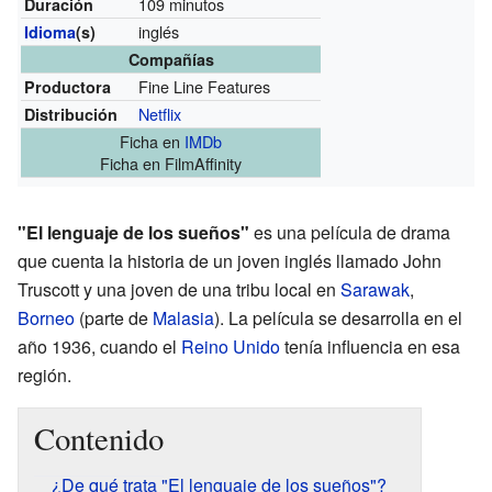
109 minutos
Duración
inglés
Idioma
(s)
Compañías
Fine Line Features
Productora
Netflix
Distribución
Ficha
en
IMDb
Ficha
en FilmAffinity
"El lenguaje de los sueños"
es una película de drama
que cuenta la historia de un joven inglés llamado John
Truscott y una joven de una tribu local en
Sarawak
,
Borneo
(parte de
Malasia
). La película se desarrolla en el
año 1936, cuando el
Reino Unido
tenía influencia en esa
región.
Contenido
¿De qué trata "El lenguaje de los sueños"?